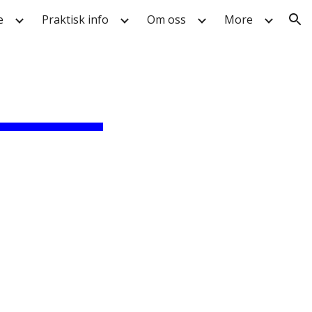
e
Praktisk info
Om oss
More
ion