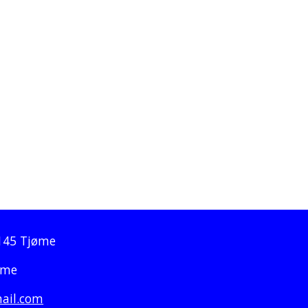
3145 Tjøme
øme
ail.com