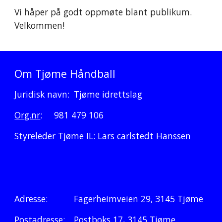
Vi håper på godt oppmøte blant publikum.
Velkommen!
Om Tjøme Håndball
Juridisk navn:
Tjøme idrettslag
Org.nr
:
981 479 106
Styreleder Tjøme IL: Lars carlstedt Hanssen
Adresse
:
Fagerheimveien 29, 3145 Tjøme
Postadresse:
Postboks 17, 3145 Tjøme